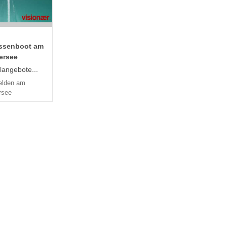
issenboot am
ersee
langebote...
elden am
rsee