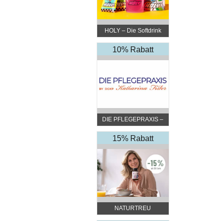
HOLY – Die Softdrink
Revolution
10% Rabatt
DIE PFLEGEPRAXIS –
by DGKP Katharina
Fister
15% Rabatt
NATURTREU