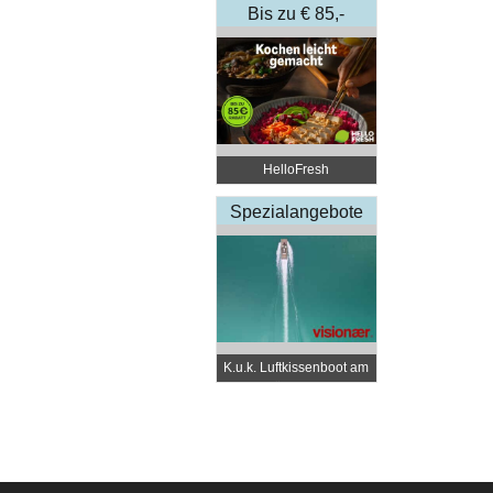
Bis zu € 85,-
Rabatt
HelloFresh
Spezialangebote
K.u.k. Luftkissenboot am
Wörthersee