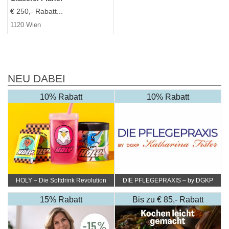
€ 250,- Rabatt...
1120 Wien
NEU DABEI
10% Rabatt
10% Rabatt
HOLY – Die Softdrink Revolution
DIE PFLEGEPRAXIS – by DGKP
Katharina Fister
15% Rabatt
Bis zu € 85,- Rabatt