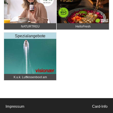
NATURTREU
HelloFresh
Spezialangebote
K.u.k. Luftkissenboot am
Wörthersee
Impressum
Card-Info