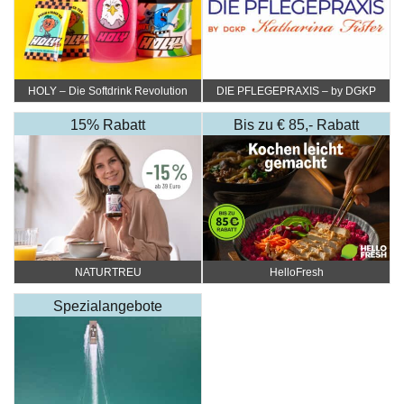
HOLY – Die Softdrink Revolution
DIE PFLEGEPRAXIS – by DGKP
Katharina Fister
15% Rabatt
Bis zu € 85,- Rabatt
NATURTREU
HelloFresh
Spezialangebote