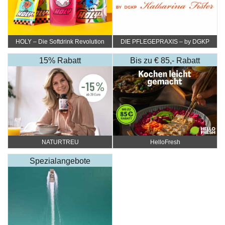
HOLY – Die Softdrink Revolution
DIE PFLEGEPRAXIS – by DGKP
Katharina Fister
15% Rabatt
Bis zu € 85,- Rabatt
NATURTREU
HelloFresh
Spezialangebote