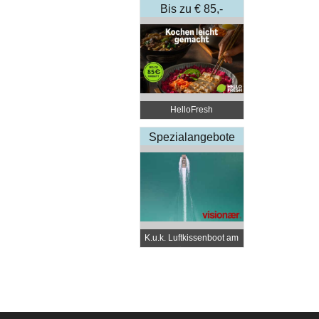
Bis zu € 85,-
Rabatt
HelloFresh
Spezialangebote
K.u.k. Luftkissenboot am
Wörthersee