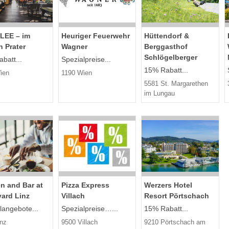
LLEE – im
Heuriger Feuerwehr
Hüttendorf &
 Prater
Wagner
Berggasthof
Schlögelberger
batt...
Spezialpreise...
15% Rabatt...
ien
1190 Wien
5581 St. Margarethen
im Lungau
n and Bar at
Pizza Express
Werzers Hotel
yard Linz
Villach
Resort Pörtschach
langebote...
Spezialpreise…...
15% Rabatt...
inz
9500 Villach
9210 Pörtschach am