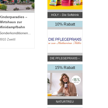
HOLY – Die Softdrink
Kinderparadies –
Revolution
Wirtshaus zur
10% Rabatt
Minidampfbahn
Sonderkonditionen...
3910 Zwettl
DIE PFLEGEPRAXIS –
by DGKP Katharina
Fister
15% Rabatt
NATURTREU