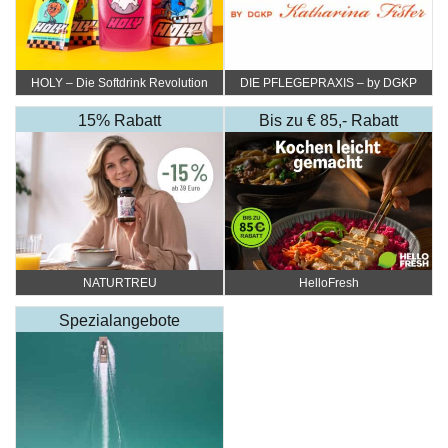
HOLY – Die Softdrink Revolution
DIE PFLEGEPRAXIS – by DGKP
Katharina Fister
15% Rabatt
Bis zu € 85,- Rabatt
NATURTREU
HelloFresh
Spezialangebote