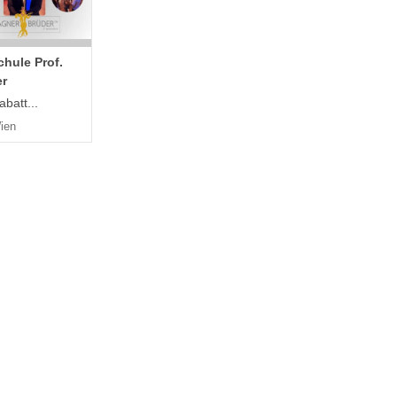
hule Prof.
r
batt...
ien