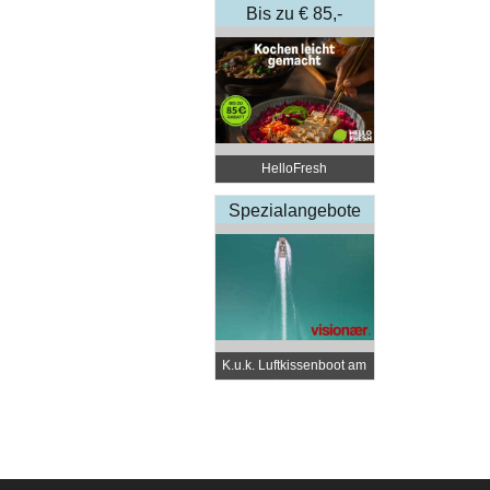
Bis zu € 85,-
Rabatt
HelloFresh
Spezialangebote
K.u.k. Luftkissenboot am
Wörthersee