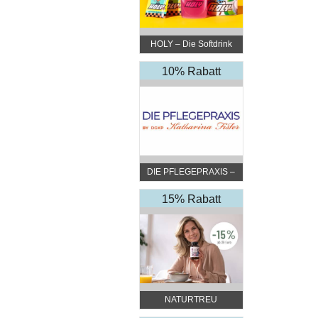
HOLY – Die Softdrink
Revolution
10% Rabatt
DIE PFLEGEPRAXIS –
by DGKP Katharina
Fister
15% Rabatt
NATURTREU