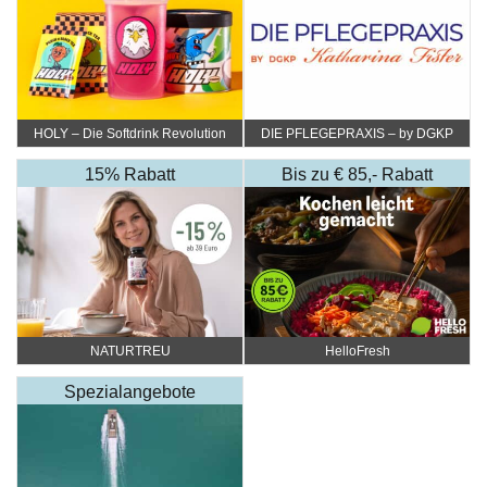
HOLY – Die Softdrink Revolution
DIE PFLEGEPRAXIS – by DGKP
Katharina Fister
15% Rabatt
Bis zu € 85,- Rabatt
NATURTREU
HelloFresh
Spezialangebote