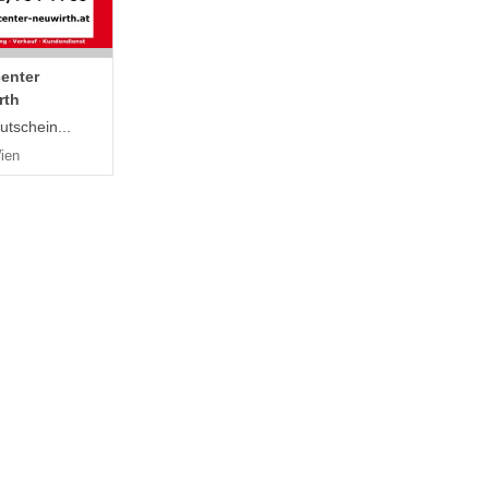
center
rth
utschein...
ien