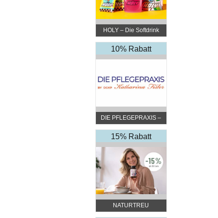
HOLY – Die Softdrink
Revolution
10% Rabatt
DIE PFLEGEPRAXIS –
by DGKP Katharina
Fister
15% Rabatt
NATURTREU