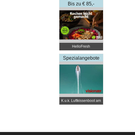
Bis zu € 85,-
Rabatt
HelloFresh
Spezialangebote
K.u.k. Luftkissenboot am
Wörthersee