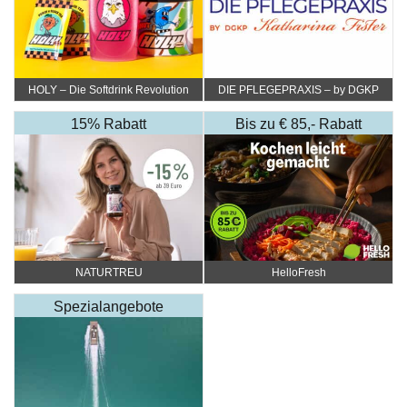
HOLY – Die Softdrink Revolution
DIE PFLEGEPRAXIS – by DGKP
Katharina Fister
15% Rabatt
Bis zu € 85,- Rabatt
NATURTREU
HelloFresh
Spezialangebote