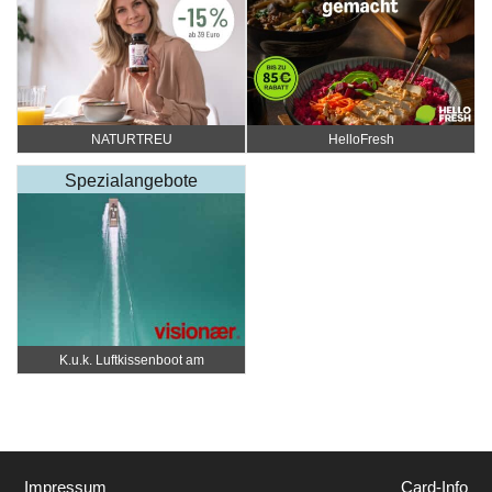
NATURTREU
HelloFresh
Spezialangebote
K.u.k. Luftkissenboot am
Wörthersee
Impressum
Card-Info