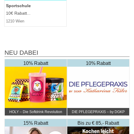
Sportschule
10€ Rabatt...
1210 Wien
NEU DABEI
10% Rabatt
10% Rabatt
HOLY – Die Softdrink Revolution
DIE PFLEGEPRAXIS – by DGKP
Katharina Fister
15% Rabatt
Bis zu € 85,- Rabatt