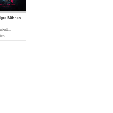
nigte Bühnen
batt...
ien