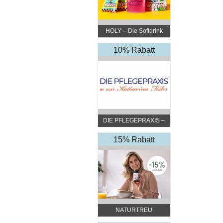
HOLY – Die Softdrink
Revolution
10% Rabatt
DIE PFLEGEPRAXIS –
by DGKP Katharina
Fister
15% Rabatt
NATURTREU