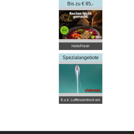
Bis zu € 85,-
Rabatt
HelloFresh
Spezialangebote
K.u.k. Luftkissenboot am
Wörthersee