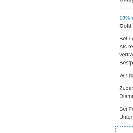
10% m
Gold 
Bei F
Als r
vertr
Bestp
Wir g
Zudem
Diama
Bei F
Unter