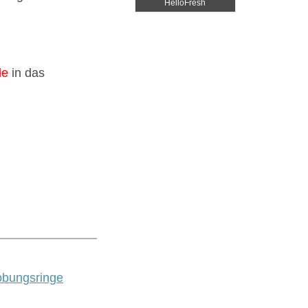
HelloFresh
de
in das
obungsringe