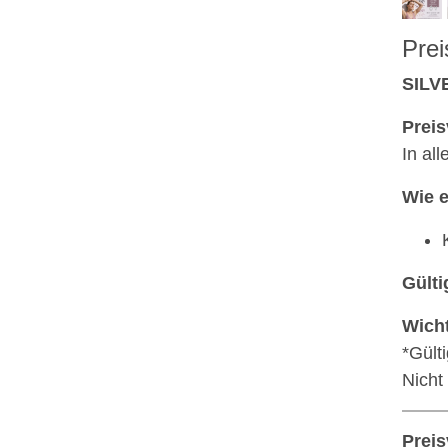
Prei
SILV
Preis
In al
Wie e
Gülti
Wicht
*Gült
Nicht
Preis