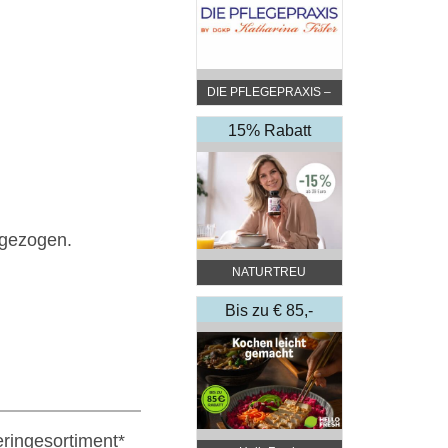
DIE PFLEGEPRAXIS –
by DGKP Katharina
Fister
15% Rabatt
bgezogen.
NATURTREU
Bis zu € 85,-
Rabatt
ringesortiment*