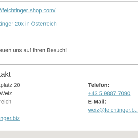
://feichtinger-shop.com/
tinger 20x in Österreich
reuen uns auf Ihren Besuch!
takt
platz 20
Telefon:
 Weiz
+43 5 9887-7090
reich
E-Mail:
weiz@feichtinger.b..
inger.biz