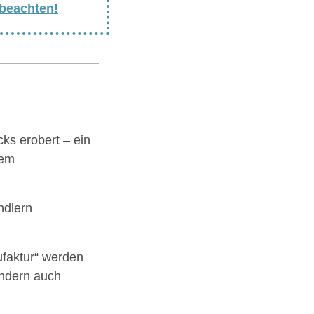
 beachten!
cks erobert – ein
dem
ndlern
faktur“ werden
ondern auch