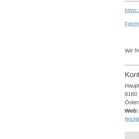
https
Feich
Wir f
Kon
Haupt
8160
Öster
Web:
feicht