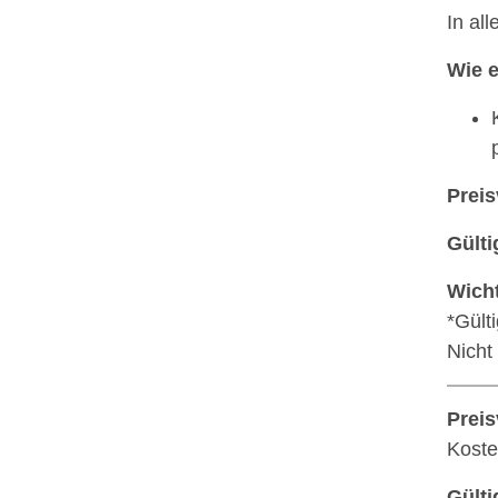
In al
Wie e
Preis
Gülti
Wicht
*Gült
Nicht
Preis
Koste
Gülti