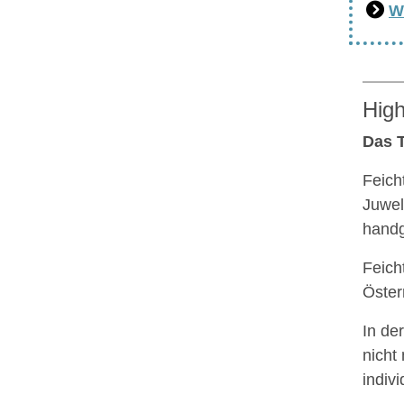
W
High
Das T
Feich
Juwel
handg
Feich
Öster
In de
nicht
indiv