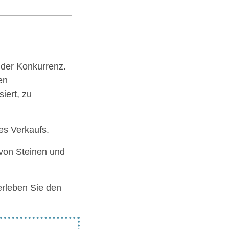
 der Konkurrenz.
en
iert, zu
es Verkaufs.
 von Steinen und
erleben Sie den